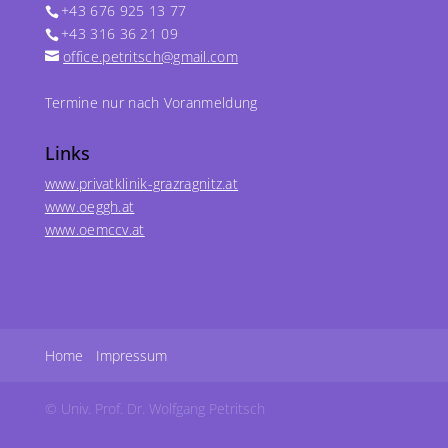
+43 676 925 13 77
+43 316 36 21 09
office.petritsch@gmail.com
Termine nur nach Voranmeldung
Links
www.privatklinik-grazragnitz.at
www.oeggh.at
www.oemccv.at
Home
Impressum
© Univ. Prof. Dr. Wolfgang Petritsch